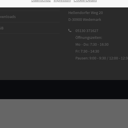
Datenschutz
Impressum
Cookie-Details
ews
Mewes Oberflächentechnik GmbH
Hellendorfer Weg 20
ownloads
D-30900 Wedemark
GB
05130 371627
Öffnungszeiten:
Mo - Do: 7:30 - 16:30
Fr: 7:30 - 14:30
Pausen: 9:00 - 9:30 / 12:00 - 12: