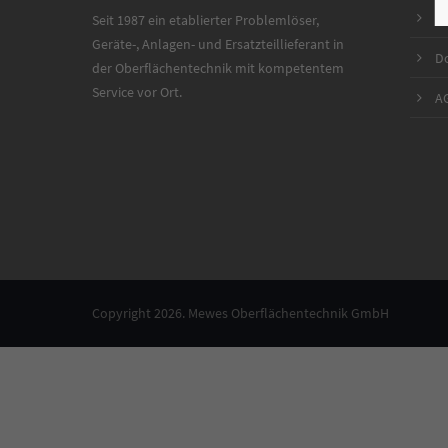
N
Seit 1987 ein etablierter Problemlöser,
Geräte-, Anlagen- und Ersatzteillieferant in
D
der Oberflächentechnik mit kompetentem
Service vor Ort.
A
Copyright 2026. Mewes Oberflächentechnik GmbH