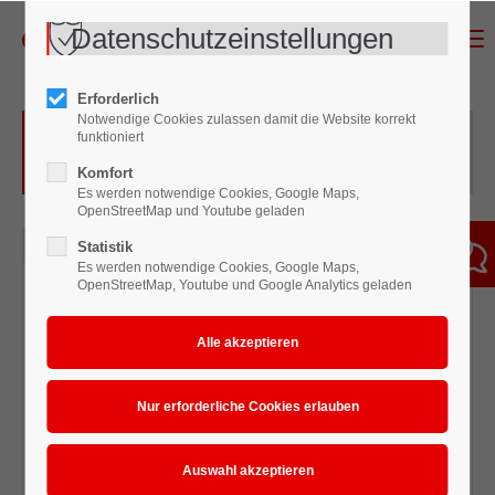
Datenschutzeinstellungen
Menu
Erforderlich
Notwendige Cookies zulassen damit die Website korrekt
Vorschriften und Regeln zum
funktioniert
Atemschutz
Komfort
Es werden notwendige Cookies, Google Maps,
OpenStreetMap und Youtube geladen
Informationen zum Atemschutz
Statistik
Es werden notwendige Cookies, Google Maps,
OpenStreetMap, Youtube und Google Analytics geladen
Maskentypen
Partikelfiltrierende Halbmasken bestehen zum größten Teil
selbst aus Filtermaterial. Sie sind aus Hygienegründen für
den einmaligen Gebrauch bestimmt. Ihre Schutzwirkung
entspricht der von Halbmasken mit Partikelfiltern der
entsprechenden Klasse. Halbmasken umschließen den
Mund und die Nase. Vollmasken bedecken das gesamte