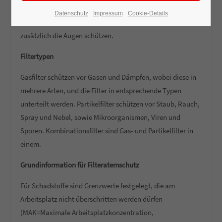
Gesicht. Sie haben eine bessere Schutzwirkung als
Datenschutz
Impressum
Cookie-Details
Halbmasken, weil sie dichter am Gesicht anliegen und
zusätzlich die Augen schützen.
Filtertypen
Gasfilter schützen vor Gasen und Dämpfen, wobei diese in
mehrere Arten, und die Filter in entsprechende Typen
unterteilt werden. Partikelfilter schützen vor Staub, Rauch,
Spray und Nebel, sowie Mikroorganismen, Viren und
Sporen. Kombinationsfilter sind Gas- und Partikelfilter in
einem.
Grundinformation für Filteratemschutz
Für Schadstoffe sind Grenzwerte festgelegt, die am
Arbeitsplatz nicht überschritten werden dürfen
(MAK=Maximale Arbeitsplatzkonzentration,