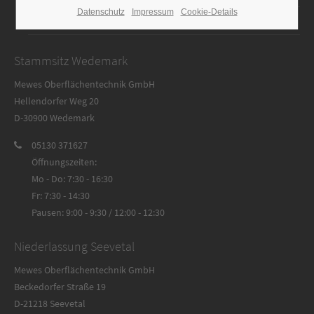
Datenschutz
Impressum
Cookie-Details
AGB
Stammsitz Wedemark
Mewes Oberflächentechnik GmbH
Hellendorfer Weg 20
D-30900 Wedemark
05130 371627
Öffnungszeiten:
Mo - Do: 7:30 - 16:30
Fr: 7:30 - 14:30
Pausen: 9:00 - 9:30 / 12:00 - 12:30
Niederlassung Seevetal
Mewes Oberflächentechnik GmbH
Beckedorfer Straße 19
D-21218 Seevetal