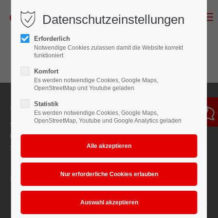
Datenschutzeinstellungen
Menu
Erforderlich
Notwendige Cookies zulassen damit die Website korrekt
funktioniert
Komfort
Es werden notwendige Cookies, Google Maps,
OpenStreetMap und Youtube geladen
Statistik
Über Mewes
Es werden notwendige Cookies, Google Maps,
OpenStreetMap, Youtube und Google Analytics geladen
Seit 1987 ein etablierter Problemlöser, Geräte-, Anlagen- und
Ersatzteillieferant in der Oberflächentechnik mit kompetentem
Service vor Ort.
Favoriten
News
Downloads