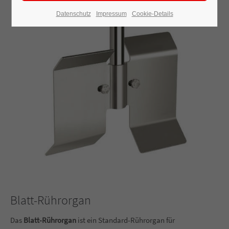
Datenschutz
Impressum
Cookie-Details
Blatt-Rührorgan
Das
Blatt-Rührorgan
ist ein Standard-Rührorgan für