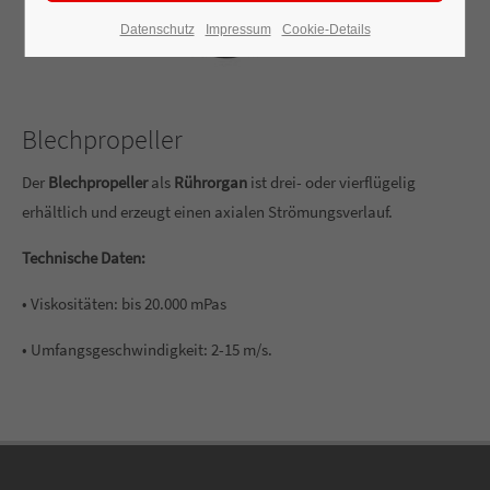
Datenschutz
Impressum
Cookie-Details
Blechpropeller
Der
Blechpropeller
als
Rührorgan
ist drei- oder vierflügelig
erhältlich und erzeugt einen axialen Strömungsverlauf.
Technische Daten:
• Viskositäten: bis 20.000 mPas
• Umfangsgeschwindigkeit: 2-15 m/s.