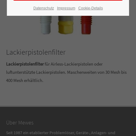
Datenschutz
Impressum
Cookie-Details
Lackierpistolenfilter
Lackierpistolenfilter
für Airless-Lackierpistolen oder
luftunterstützte Lackierpistolen. Maschenweiten von 30 Mesh bis
400 Mesh erhältlich.
Über Mewes
Seit 1987 ein etablierter Problemlöser, Geräte-, Anlagen- und