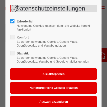
Datenschutzeinstellungen
Menu
Erforderlich
Notwendige Cookies zulassen damit die Website korrekt
Hochdruck-Spritzgeräte für das
funktioniert
Finishing kleiner Bauteile
Komfort
Es werden notwendige Cookies, Google Maps,
OpenStreetMap und Youtube geladen
Statistik
Es werden notwendige Cookies, Google Maps,
OpenStreetMap, Youtube und Google Analytics geladen
Wagner Puma 28-
Wagner Cobra
40
Spritzgerät
Spritzgerät