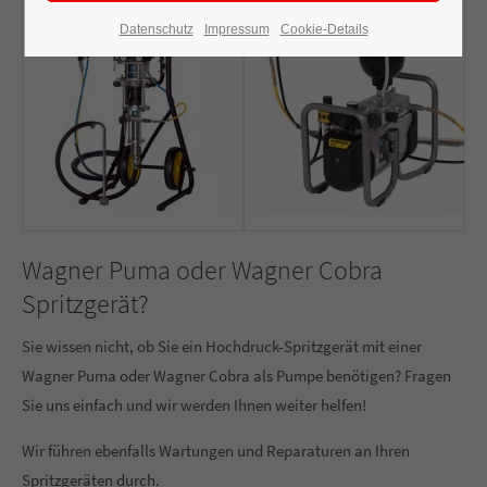
Datenschutz
Impressum
Cookie-Details
Wagner Puma oder Wagner Cobra
Spritzgerät?
Sie wissen nicht, ob Sie ein Hochdruck-Spritzgerät mit einer
Wagner Puma oder Wagner Cobra als Pumpe benötigen? Fragen
Sie uns einfach und wir werden Ihnen weiter helfen!
Wir führen ebenfalls Wartungen und Reparaturen an Ihren
Spritzgeräten durch.