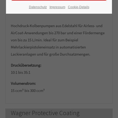
Datenschutz
Impressum
Cookie-Details
Hochdruck-Kolbenpumpen aus Edelstahl für Airless- und
AirCoat-Anwendungen bis 270 bar und einer Fördermenge
von bis zu 15 L/min. Ideal für zum Beispiel
Mehrlackierpistoleneinsatz in automatisierten
Lackieranlagen und für große Durchsatzmengen.
Druckübersetzung:
10:1 bis 35:1
Volumenstrom:
15 ccm³ bis 300 ccm³
Wagner Protective Coating